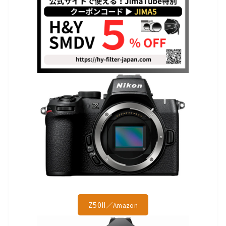
Z50II／
Amazon