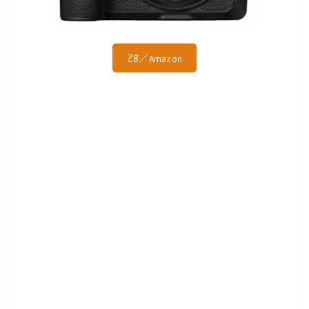
Z8／
Amazon