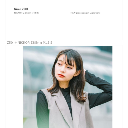
Z50II＋NIKKOR Z 85mm f/1.8 S