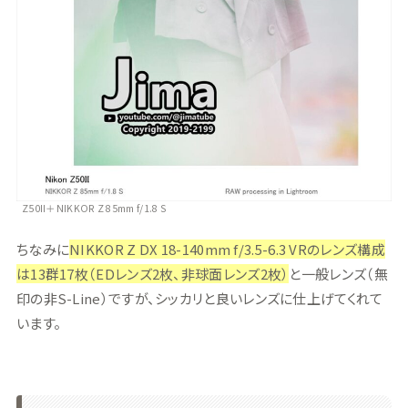
Z50II＋NIKKOR Z 85mm f/1.8 S
ちなみに
NIKKOR Z DX 18-140mm f/3.5-6.3 VRのレンズ構成
は13群17枚（EDレンズ2枚、非球面レンズ2枚）
と一般レンズ（無
印の非S-Line）ですが、シッカリと良いレンズに仕上げてくれて
います。