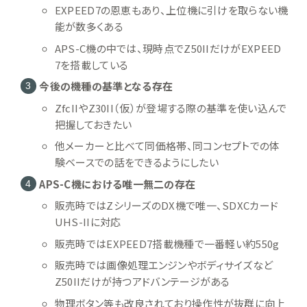
EXPEED7の恩恵もあり、上位機に引けを取らない機
能が数多くある
APS-C機の中では、現時点でZ50IIだけがEXPEED
7を搭載している
今後の機種の基準となる存在
ZfcIIやZ30II（仮）が登場する際の基準を使い込んで
把握しておきたい
他メーカーと比べて同価格帯、同コンセプトでの体
験ベースでの話をできるようにしたい
APS-C機における唯一無二の存在
販売時ではZシリーズのDX機で唯一、SDXCカード
UHS-IIに対応
販売時ではEXPEED7搭載機種で一番軽い約550g
販売時では画像処理エンジンやボディサイズなど
Z50IIだけが持つアドバンテージがある
物理ボタン等も改良されており操作性が抜群に向上