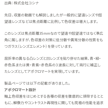
出典：株式会社コシナ
先日、収差の動画でも解説しましたが一般的に望遠レンズや超
望遠レンズなどは焦点距離に比例して色収差は増大します。
このレンズは焦点距離35mmなので望遠や超望遠ではなく準広
角に属しますが、色収差の対策に低分散や異常分散の性質をも
つガラス（レンズエレメント）を使っています。
屈折率の異なる凸レンズと凹レンズを貼り併せた結果、青・緑・
赤色系または黄・青紫・赤色系の３波長に対して両行に補正し
たレンズとしてアポクロマートを実現しています。
製品ページでは以下の記載がありました。
アポクロマート設計
軸上色収差をはじめとする各種の収差を徹底的に排除するとと
もに、解像力やコントラスト再現性に関しても究極の性能を追求