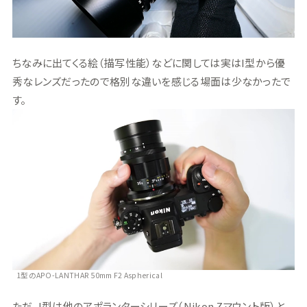
ちなみに出てくる絵（描写性能）などに関しては実はI型から優
秀なレンズだったので格別な違いを感じる場面は少なかったで
す。
1型のAPO-LANTHAR 50mm F2 Aspherical
ただ、I型は他のアポランターシリーズ（Nikon Zマウント版）と