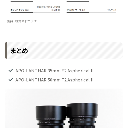
出典：株式会社コシナ
まとめ
APO-LANTHAR 35mm F2 Aspherical II
APO-LANTHAR 50mm F2 Aspherical II