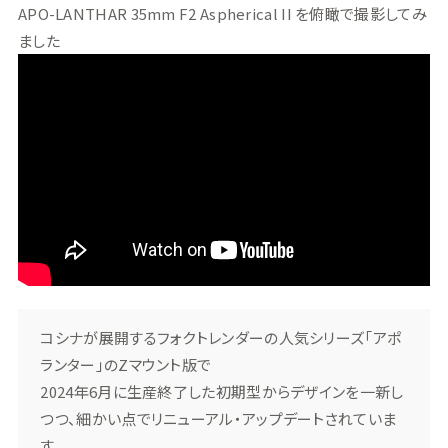
APO-LANTHAR 35mm F2 Aspherical II を俯瞰で撮影してみ
ました
コシナが展開するフォクトレンダーの人気シリーズ「アポ
ランター」のZマウント版で
2024年6月に生産終了した初期型からデザインを一新し
つつ、細かい点でリニューアル・アップデートされていま
す。