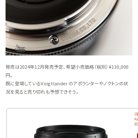
発売は2024年12月発売予定、希望小売価格（税別）¥130,000
円。
既に登場しているVoigtlander のアポランターやノクトンの状
況を見ると売り切れも予想できそう。
《
A
日