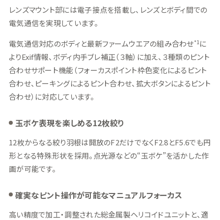
レンズマウント部には電子接点を搭載し、レンズとボディ間での
電気通信を実現しています。
*1
電気通信対応のボディと最新ファームウエアの組み合わせ
に
よりExif情報、ボディ内手ブレ補正（３軸）に加え、３種類のピント
合わせサポート機能（フォーカスポイント枠色変化によるピント
合わせ、ピーキングによるピント合わせ、拡大ボタンによるピント
合わせ）に対応しています。
玉ボケ表現を楽しめる12枚絞り
12枚からなる絞り羽根は開放のF2だけでなくF2.8とF5.6でも円
形となる特殊形状を採用。点光源などの“玉ボケ”を活かした作
画が可能です。
確実なピント操作が可能なマニュアルフォーカス
高い精度で加工・調整された総金属製ヘリコイドユニットと、適