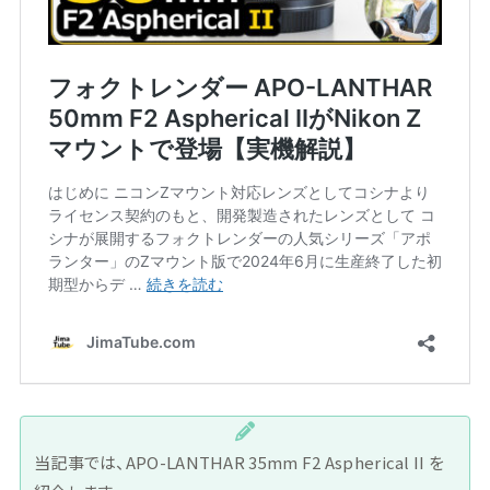
当記事では、APO-LANTHAR 35mm F2 Aspherical II を