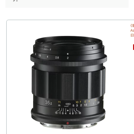
《
A
日