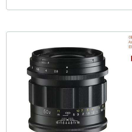
《
A
日