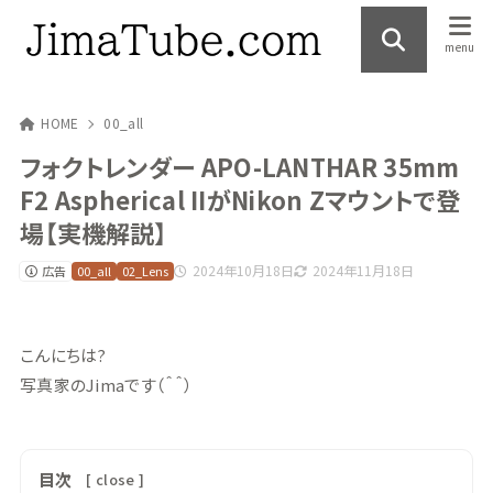
HOME
00_all
フォクトレンダー APO-LANTHAR 35mm
F2 Aspherical IIがNikon Zマウントで登
場【実機解説】
2024年10月18日
2024年11月18日
広告
00_all
02_Lens
こんにちは?
写真家のJimaです（＾＾）
目次
[
close
]