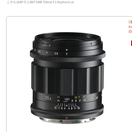
こちらはAPO-LANTHAR 35mm F2 Aspherical
《
A
日