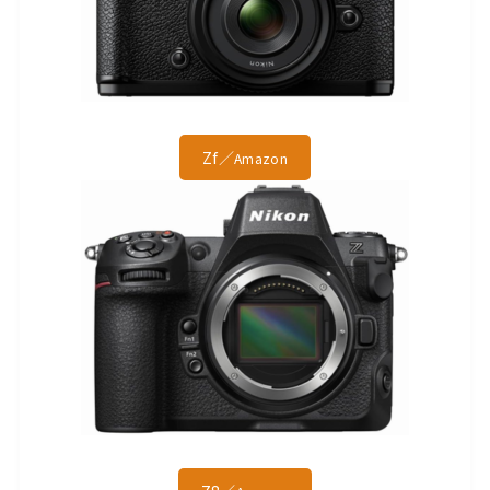
Zf／
Amazon