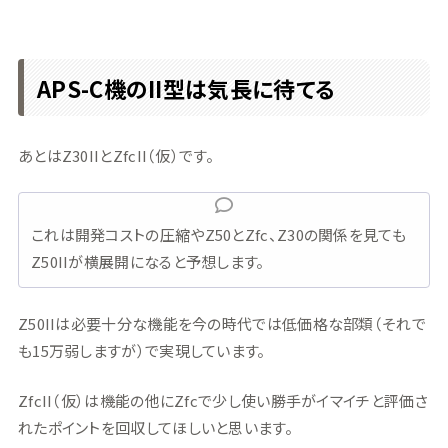
APS-C機のII型は気長に待てる
あとはZ30IIとZfcII（仮）です。
これは開発コストの圧縮やZ50とZfc、Z30の関係を見ても
Z50IIが横展開になると予想します。
Z50IIは必要十分な機能を今の時代では低価格な部類（それで
も15万弱しますが）で実現しています。
ZfcII（仮）は機能の他にZfcで少し使い勝手がイマイチと評価さ
れたポイントを回収してほしいと思います。