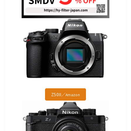
Z50II／
Amazon