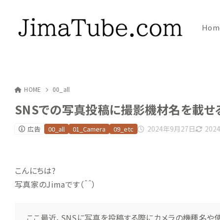
Hom
HOME
00_all
SNSでの写真投稿に撮影機材名を載せ
2024年9月27日
202
広告
00_all
01_Camera
09_etc
こんにちは?
写真家のJimaです（＾＾）
ここ最近、SNSに写真を投稿する際にカメラの機種名や