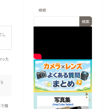
検索
検索
てし
かった
う
Sで強