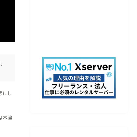
も
考にし
例は本当