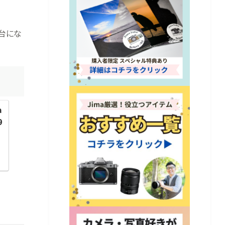
台にな
a
9