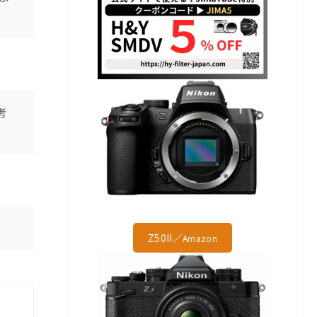
考
Z50II／
Amazon