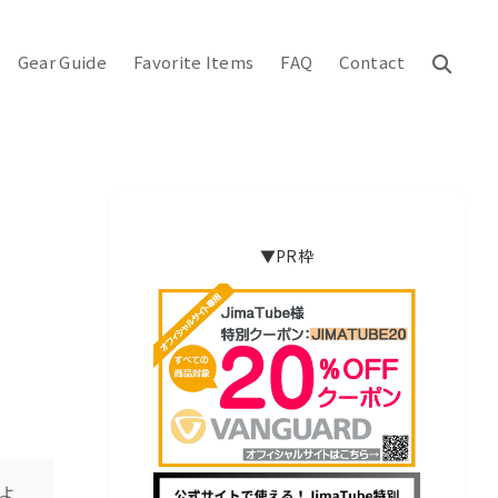
Gear Guide
Favorite Items
FAQ
Contact
▼PR枠
よ