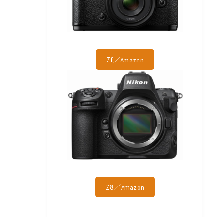
Zf／
Amazon
Z8／
Amazon