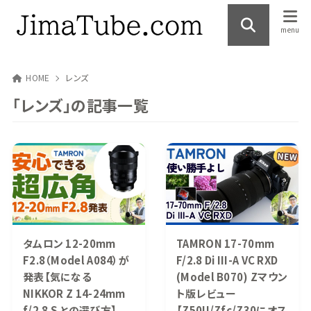
HOME
レンズ
「レンズ」の記事一覧
タムロン 12-20mm
TAMRON 17-70mm
F2.8（Model A084）が
F/2.8 Di III-A VC RXD
発表【気になる
(Model B070) Zマウン
NIKKOR Z 14-24mm
ト版レビュー
f/2.8 S との選び方】
【Z50II/Zfc/Z30にオス