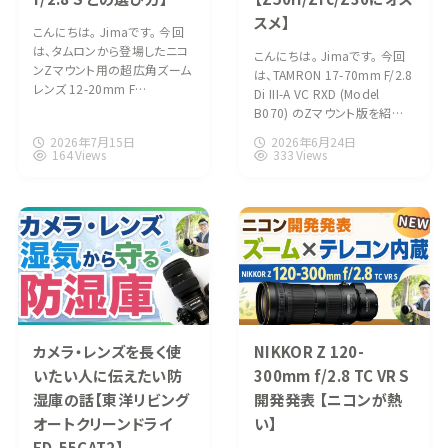
スメ】
こんにちは。 Jimaです。 今回
は、タムロンから登場したニコ
こんにちは。 Jimaです。 今回
ンZマウント用の超広角ズーム
は、TAMRON 17-70mm F/2.8
レンズ 12-20mm F…
Di III-A VC RXD (Model
B070) のZマウント版を紹…
2026年7月15日
2026年6月24日
164 Views
333 Views
カメラ・レンズを長く使
NIKKOR Z 120-
いたい人に伝えたい防
300mm f/2.8 TC VR S
湿庫の話【東洋リビング
開発発表 【ニコンが熱
オートクリーンドライ
い】
ED-55CAT2】