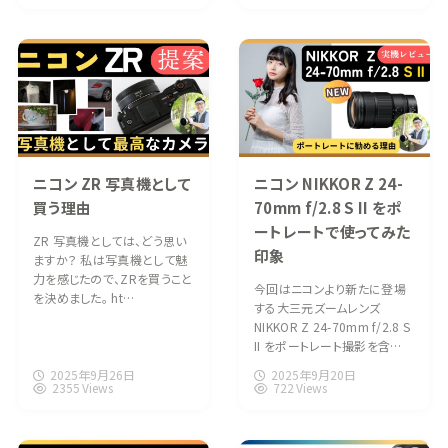
ニコン ZR 写真機として
ニコン NIKKOR Z 24-
買う理由
70mm f/2.8 S II をポ
ートレートで使ってみた
ZR 写真機としては、どう思い
印象
ますか？ 私は写真機として魅
力を感じたので、ZRを買うこと
今回はニコンより新たに登場
を決めました。 ht…
する大三元ズームレンズ
NIKKOR Z 24-70mm f/2.8 S
II をポートレート撮影を含…
2025年9月26日
2025年9月20日
2355 Views
722 Views