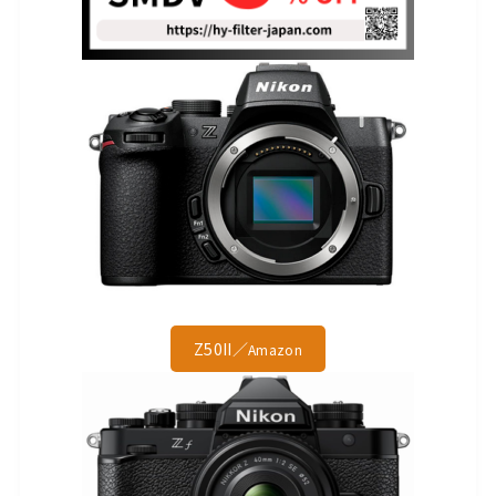
Z50II／
Amazon