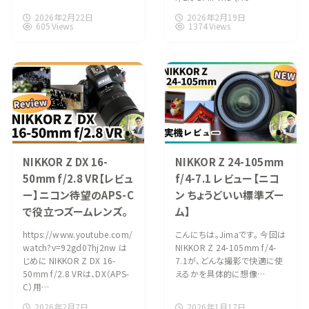
2026年2月22日
2026年2月19日
605 Views
1374 Views
NIKKOR Z DX 16-
NIKKOR Z 24-105mm
50mm f/2.8 VR【レビュ
f/4-7.1 レビュー【ニコ
ー】ニコン待望のAPS-C
ン ちょうどいい標準ズー
で役立つズームレンズ。
ム】
https://www.youtube.com/
こんにちは。Jimaです。 今回は
watch?v=92gd07hj2nw は
NIKKOR Z 24-105mm f/4-
じめに NIKKOR Z DX 16-
7.1が、どんな撮影で快適に使
50mm f/2.8 VRは、DX（APS-
えるかを具体的に想像…
C）用…
2026年2月7日
2026年1月17日