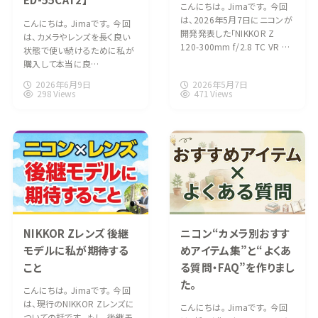
こんにちは。 Jimaです。 今回
は、2026年5月7日にニコンが
こんにちは。 Jimaです。 今回
開発発表した「NIKKOR Z
は、カメラやレンズを長く良い
120-300mm f/2.8 TC VR …
状態で使い続けるために私が
購入して本当に良…
2026年6月9日
2026年5月7日
298 Views
471 Views
NIKKOR Zレンズ 後継
ニコン“カメラ別おすす
モデルに私が期待する
めアイテム集”と“よくあ
こと
る質問・FAQ”を作りまし
た。
こんにちは。 Jimaです。 今回
は、現行のNIKKOR Zレンズに
こんにちは。 Jimaです。 今回
ついての話です。 もし、後継モ