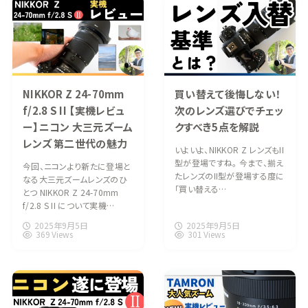
NIKKOR Z 24-70mm
買い替えて後悔しない！
f/2.8 S II 【実機レビュ
次のレンズ選びでチェッ
ー】ニコン 大三元ズーム
クすべき5点を解説
レンズ 第二世代の魅力
いよいよ、NIKKOR Z レンズもII
型が登場ですね。 今まで、揃え
今回、ニコンより新たに登場と
たレンズのII型が登場する度に
なる大三元ズームレンズのひ
「買い替える…
とつ NIKKOR Z 24-70mm
f/2.8 S II について実機…
2025年9月5日
2025年9月5日
369 Views
301 Views