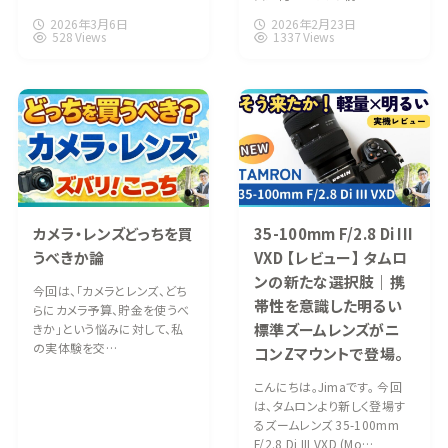
2026年3月6日
2026年2月23日
528 Views
1337 Views
カメラ・レンズどっちを買
35-100mm F/2.8 Di III
うべきか論
VXD 【レビュー】 タムロ
ンの新たな選択肢｜携
今回は、「カメラとレンズ、どち
帯性を意識した明るい
らにカメラ予算、貯金を使うべ
標準ズームレンズがニ
きか」という悩みに対して、私
の実体験を交…
コンZマウントで登場。
こんにちは。Jimaです。 今回
は、タムロンより新しく登場す
るズームレンズ 35-100mm
F/2.8 Di III VXD (Mo…