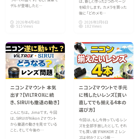
は、新しく作った2つのページ
デルが登場したと…
を紹介します。 カメラを買った
後に「どのメモ…
2026年4月4日
2026年3月6日
515 Views
182 Views
ニコン Zマウント 本気
ニコンZマウントで手元
出す？【VILTROXに続
に残したいレンズ【買い
き、SIRUIも撤退の動き】
直してでも揃える4本の
選び方】
こんにちは。 Jimaです。 今回
は、SIRUIがNikon Zマウント
今回は、もし今持っているレン
から撤退の動きを見せている
ズを全部手放したとして、それ
こと、そして今後の…
でも買い直すNIKKOR Z レン
ズは何か？という視…