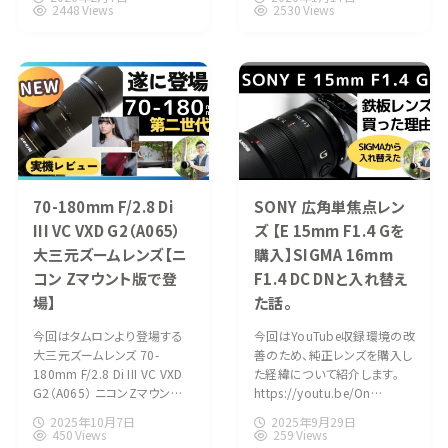
2448 Views
2530 Views
70-180mm F/2.8 Di
SONY 広角単焦点レン
III VC VXD G2（A065）
ズ 【E 15mm F1.4 Gを
大三元ズームレンズ【ニ
購入】SIGMA 16mm
コン Zマウント版で登
F1.4 DC DNと入れ替え
場】
た話。
今回はタムロンより登場する
今回はYouTube収録環境の改
大三元ズームレンズ 70-
善のため、純正レンズを購入し
180mm F/2.8 Di III VC VXD
た経緯について紹介します。
G2（A065） ニコンZマウン…
https://youtu.be/On…
2025年10月7日
2025年9月29日
450 Views
259 Views