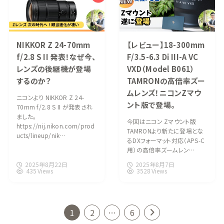
NIKKOR Z 24-70mm
【レビュー】18-300mm
f/2.8 S II 発表！なぜ今、
F/3.5-6.3 Di III-A VC
レンズの後継機が登場
VXD（Model B061）
するのか？
TAMRONの高倍率ズー
ムレンズ！ニコンZマウ
ニコンより NIKKOR Z 24-
ント版で登場。
70mm f/2.8 S II が発表され
ました。
今回はニコン Zマウント版
https://nij.nikon.com/prod
TAMRONより新たに登場とな
ucts/lineup/nik…
るDXフォーマット対応（APS-C
用）の高倍率ズームレン…
2025年8月22日
2025年8月7日
435 Views
3528 Views
1
2
…
6