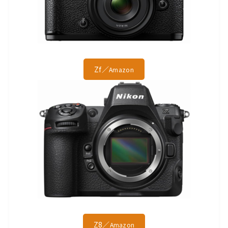
Zf／
Amazon
Z8／
Amazon