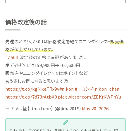
価格改定後の話
先述のとおり、Z50IIは価格改定を経てニコンダイレクト
販売価
格が値上がりしています。
#Z50II
改定後の価格に追記がありました。
ボディ単体では159,900円➡160,600円
販売店やニコンダイレクトではポイントなど
もう少しお得になると思います🤔
https://t.co/kgNkeTTx9v
#nikon
#ニコン
@nikon_chan
https://t.co/7d73rAtbX0
pic.twitter.com/ZEKrKWPnYu
— カメラ塾【JimaTube】 (@jima2019)
May 20, 2026
それでも、EXPEED 7を搭載したAPS-Cカメラとしては、現