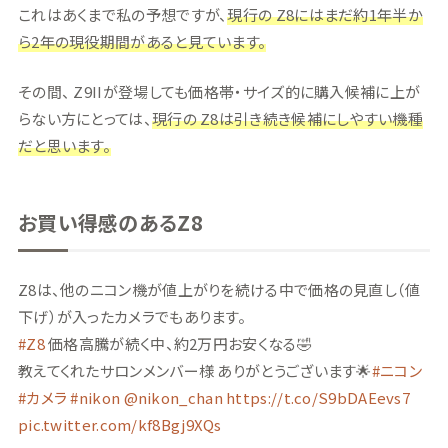
これはあくまで私の予想ですが、
現行の Z8にはまだ約1年半か
ら2年の現役期間があると見ています。
その間、 Z9IIが登場しても価格帯・サイズ的に購入候補に上が
らない方にとっては、
現行の Z8は引き続き候補にしやすい機種
だと思います。
お買い得感のあるZ8
Z8は、他のニコン機が値上がりを続ける中で価格の見直し（値
下げ）が入ったカメラでもあります。
#Z8
価格高騰が続く中、約2万円お安くなる🤣
教えてくれたサロンメンバー様 ありがとうございます🌟
#ニコン
#カメラ
#nikon
@nikon_chan
https://t.co/S9bDAEevs7
pic.twitter.com/kf8Bgj9XQs