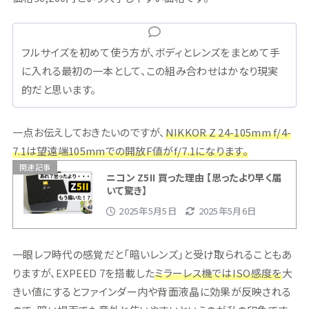
フルサイズを初めて使う方が、ボディとレンズをまとめて手
に入れる最初の一本として、この組み合わせはかなり現実
的だと思います。
一点お伝えしておきたいのですが、
NIKKOR Z 24-105mm f/4-
7.1は望遠端105mmでの開放F値がf/7.1になります。
関連記事
ニコン Z5II 買った理由 【思ったより早く届
いて驚き】
2025年5月5日
2025年5月6日
一眼レフ時代の感覚だと「暗いレンズ」と受け取られることもあ
りますが、EXPEED 7を搭載した
ミラーレス機ではISO感度を
大
きい値にするとファインダー内や背面液晶に効果が反映される