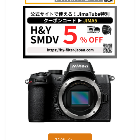
Z50II／