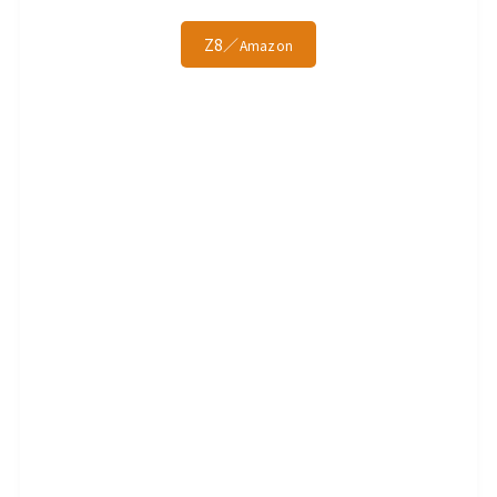
Z8／
Amazon