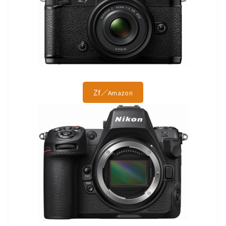
Zf／
Amazon