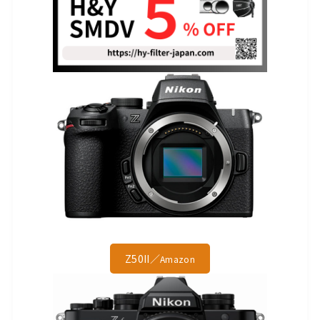
Z50II／
Amazon