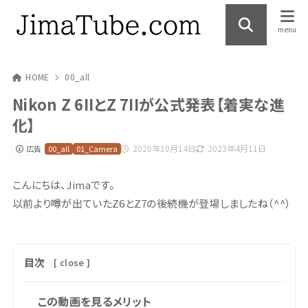
HOME
00_all
Nikon Z 6IIとZ 7IIが公式発表【着実な進
化】
2020年10月14日
2023年4月11日
広告
00_all
01_Camera
こんにちは、Jimaです。
以前より噂が出ていたZ6とZ7の後続機が登場しましたね（^^）
目次
[
close
]
この動画を見るメリット