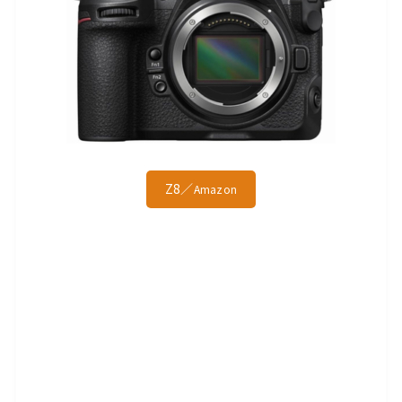
Z8／
Amazon