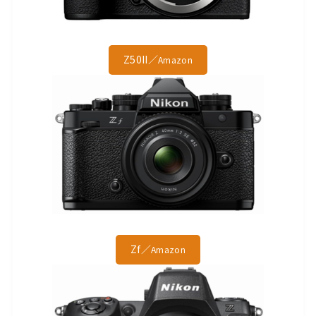
Z50II／
Amazon
Zf／
Amazon