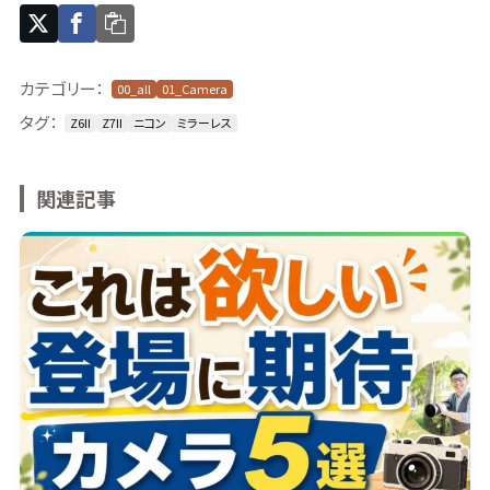
カテゴリー：
00_all
01_Camera
タグ：
Z6II
Z7II
ニコン
ミラーレス
関連記事